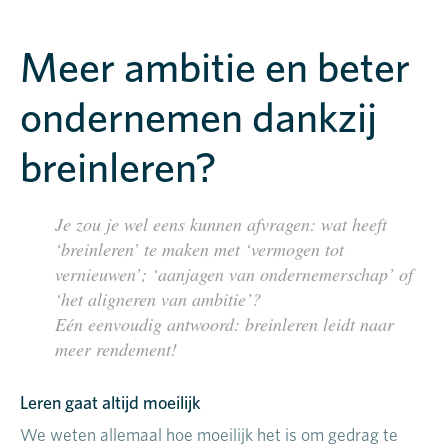
Meer ambitie en beter
ondernemen dankzij
breinleren?
Je zou je wel eens kunnen afvragen: wat heeft
‘breinleren’ te maken met ‘vermogen tot
vernieuwen’; ‘aanjagen van ondernemerschap’ of
‘het aligneren van ambitie’?
Eén eenvoudig antwoord: breinleren leidt naar
meer rendement!
Leren gaat altijd moeilijk
We weten allemaal hoe moeilijk het is om gedrag te