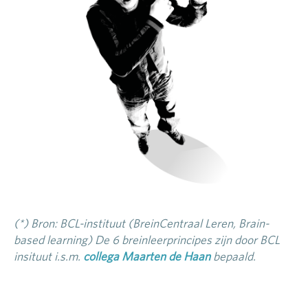
(*) Bron: BCL-instituut (BreinCentraal Leren, Brain-
based learning) De 6 breinleerprincipes zijn door BCL
insituut i.s.m.
collega Maarten de Haan
bepaald.