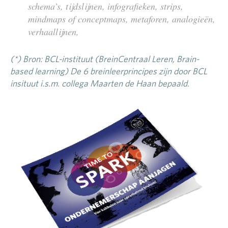
schema’s, tijdslijnen, infografieken, strips,
mindmaps of conceptmaps, metaforen, analogieën,
verhaallijnen,
(*) Bron: BCL-instituut (BreinCentraal Leren, Brain-
based learning) De 6 breinleerprincipes zijn door BCL
insituut i.s.m. collega Maarten de Haan bepaald.